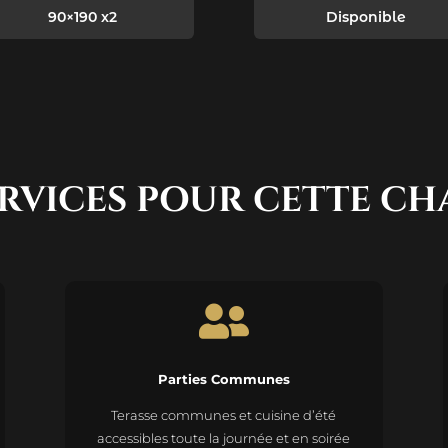
90×190 x2
Disponible
ERVICES POUR CETTE C

Parties Communes
Terasse communes et cuisine d’été
accessibles toute la journée et en soirée