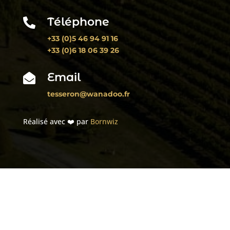
Téléphone

+33 (0)5 46 94 91 16
+33 (0)6 18 06 39 26
Email

tesseron@wanadoo.fr
Réalisé avec ❤️ par
Bornwiz