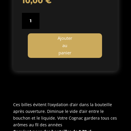
10,00
€
quantité
de
Billes
de
Ajouter
verres
au
(gros
panier
sachet)
Ces billes évitent l’oxydation d’air dans la bouteille
après ouverture. Diminue le vide d’air entre le
bouchon et le liquide. Votre Cognac gardera tous ces
arômes au fil des années