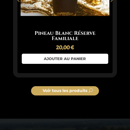
Pineau Blanc Réserve
P
Familiale
20,00
€
AJOUTER AU PANIER
Voir tous les produits