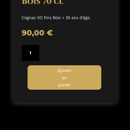
Bois 70 cl
Cognac XO Fins Bois + 30 ans d’âge.
90,00
€
quantité
de
Cognac
XO
Ajouter
Fins
au
Bois
panier
70
cl